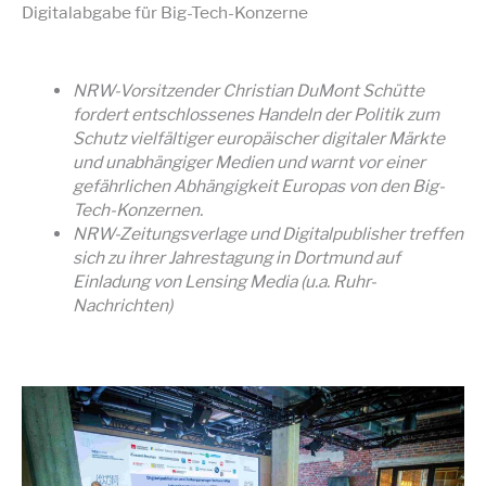
Digitalabgabe für Big-Tech-Konzerne
NRW-Vorsitzender Christian DuMont Schütte
fordert entschlossenes Handeln der Politik zum
Schutz vielfältiger europäischer digitaler Märkte
und unabhängiger Medien und warnt vor einer
gefährlichen Abhängigkeit Europas von den Big-
Tech-Konzernen.
NRW-Zeitungsverlage und Digitalpublisher treffen
sich zu ihrer Jahrestagung in Dortmund auf
Einladung von Lensing Media (u.a. Ruhr-
Nachrichten)