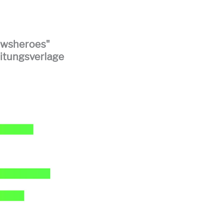
ewsheroes"
eitungsverlage