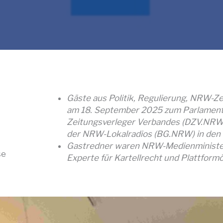
Gäste aus Politik, Regulierung, NRW-
am 18. September 2025 zum Parlament
Zeitungsverleger Verbandes (DZV.NRW)
der NRW-Lokalradios (BG.NRW) in den
Gastredner waren NRW-Medienminister 
se
Experte für Kartellrecht und Plattfor