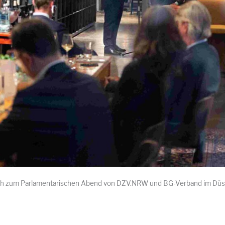
sich zum Parlamentarischen Abend von DZV.NRW und BG-Verband im Düsse